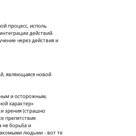
ой процесс, исполь
 интеграции действий.
чение через действия и
ий, являющаяся новой
ным и осторожным,
ьной характер»
ки зрения (страшно
се препятствия
а не борьба и
накомыми людьми - вот те