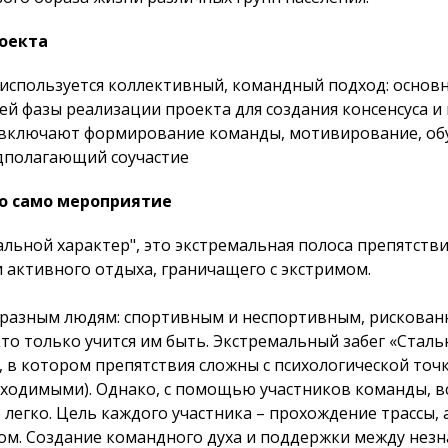
оекта
используется коллективный, командный подход: основн
ей фазы реализации проекта для создания консенсуса и
 включают формирование команды, мотивирование, обу
едполагающий соучастие
о само мероприятие
альной характер", это экстремальная полоса препятств
 активного отдыха, граничащего с экстримом.
 разным людям: спортивным и неспортивным, рискован
кто только учится им быть. Экстремальный забег «Стал
, в котором препятствия сложны с психологической точ
оходимыми). Однако, с помощью участников команды, в
легко. Цель каждого участника – прохождение трассы, 
гом. Создание командного духа и поддержки между нез